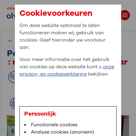
Cookievoorkeuren
Om deze website optimaal te laten
functioneren maken wij gebruik van
Waar bent u naar op zoek?
cookies. Geef hieronder uw voorkeur
Homepage Vrienden van OLVG
aan.
Periodieke schenking
Zoekwoorden
: maak een bijzonder gebaar
Voor meer informatie over het gebruik
van cookies op deze website kunt u
onze
privacy- en cookieverklaring
bekijken.
Translate
Lees voor
Afdrukken
Persoonlijk
Functionele cookies
Analyse cookies (anoniem)