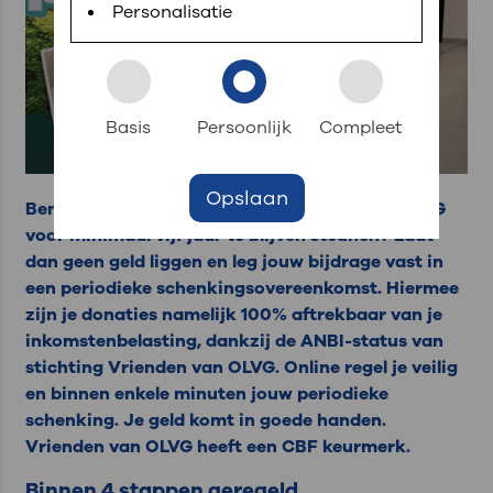
Personalisatie
Basis
Persoonlijk
Compleet
Opslaan
Ben jij van plan om Stichting Vrienden van OLVG
voor minimaal vijf jaar te blijven steunen? Laat
dan geen geld liggen en leg jouw bijdrage vast in
een periodieke schenkingsovereenkomst. Hiermee
zijn je donaties namelijk 100% aftrekbaar van je
inkomstenbelasting, dankzij de ANBI-status van
stichting Vrienden van OLVG. Online regel je veilig
en binnen enkele minuten jouw periodieke
schenking. Je geld komt in goede handen.
Vrienden van OLVG heeft een CBF keurmerk.
Binnen 4 stappen geregeld