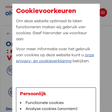
Cookievoorkeuren
Om deze website optimaal te laten
functioneren maken wij gebruik van
Waar bent u naar op zoek?
cookies. Geef hieronder uw voorkeur
Over ons
aan.
Onze ambassadeurs
Zoekwoorden
: recht uit het hart voor
Voor meer informatie over het gebruik
van cookies op deze website kunt u
onze
Vrienden van OLVG
privacy- en cookieverklaring
bekijken.
Translate
Lees voor
Afdrukken
Persoonlijk
Functionele cookies
Analyse cookies (anoniem)
Onze ambassadeurs zetten zich in om de missie