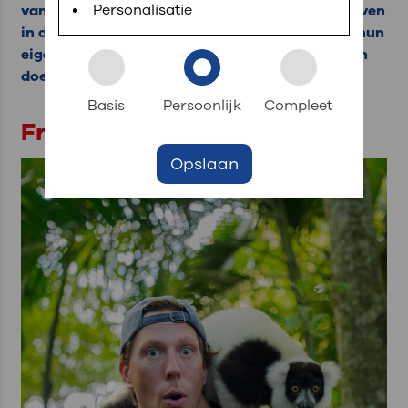
Personalisatie
van Vrienden van OLVG brede bekendheid te geven
in de regio Groot-Amsterdam. Allen hebben zij hun
eigen verhaal waarom het werk wat de Vrienden
doet belangrijk is voor patiënten van OLVG.
Basis
Persoonlijk
Compleet
Freek Vonk
Opslaan