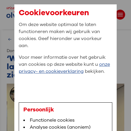
Cookievoorkeuren
Om deze website optimaal te laten
functioneren maken wij gebruik van
Waar bent u naar op zoek?
cookies. Geef hieronder uw voorkeur
Overzicht nieuws
aan.
donderdag 06 februari 2025
Zoekwoorden
‘Wachtkamer is
Voor meer informatie over het gebruik
landingsbaan van het
van cookies op deze website kunt u
onze
privacy- en cookieverklaring
bekijken.
ziekenhuis’
Persoonlijk
Functionele cookies
Analyse cookies (anoniem)