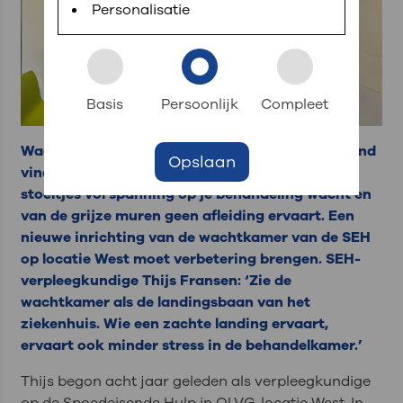
Personalisatie
Basis
Persoonlijk
Compleet
Wachten op de Spoedeisende Hulp (SEH): niemand
Opslaan
vindt het leuk. Zeker niet als je op harde, plastic
stoeltjes vol spanning op je behandeling wacht en
van de grijze muren geen afleiding ervaart. Een
nieuwe inrichting van de wachtkamer van de SEH
op locatie West moet verbetering brengen. SEH-
verpleegkundige Thijs Fransen: ‘Zie de
wachtkamer als de landingsbaan van het
ziekenhuis. Wie een zachte landing ervaart,
ervaart ook minder stress in de behandelkamer.’
Thijs begon acht jaar geleden als verpleegkundige
op de Spoedeisende Hulp in OLVG, locatie West. In