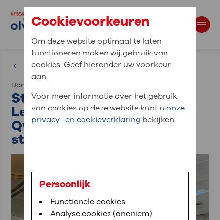
Cookievoorkeuren
Om deze website optimaal te laten
functioneren maken wij gebruik van
Waar bent u naar op zoek?
cookies. Geef hieronder uw voorkeur
Overzicht nieuws
aan.
donderdag 27 februari 2025
Zoekwoorden
Stichting Erfgoed Marino
Voor meer informatie over het gebruik
Leer schenkt OLVG twee
van cookies op deze website kunt u
onze
privacy- en cookieverklaring
bekijken.
Qwiek.up’s voor minder
stress bij bevallingen
Persoonlijk
Functionele cookies
Analyse cookies (anoniem)