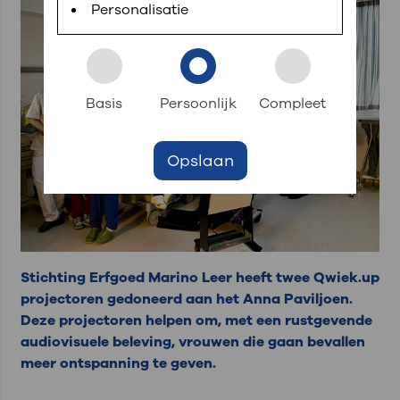
Personalisatie
Basis
Persoonlijk
Compleet
Opslaan
Stichting Erfgoed Marino Leer heeft twee Qwiek.up
projectoren gedoneerd aan het Anna Paviljoen.
Deze projectoren helpen om, met een rustgevende
audiovisuele beleving, vrouwen die gaan bevallen
meer ontspanning te geven.