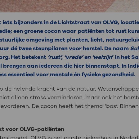
iets bijzonders in de Lichtstraat van OLVG, locatie 
edie; een groene cocon waar patiënten tot rust ku
atuurlijke omgeving met planten, licht, natuurgelui
atuur dé twee steunpilaren voor herstel. De naam
Su
zorg. Het betekent
‘rust’, ‘vrede’ en ‘welzijn
’ in het S
 brengen aan iedereen die hier binnenstapt. In India
ness essentieel voor mentale én fysieke gezondheid.
op de helende kracht van de natuur. Wetenschappe
niet alleen stress verminderen, maar ook het herst
vorderen. De cocon heeft het thema ‘bos’. Binnen 
kt voor OLVG-patiënten
 testmodel. OLVG is het eerste ziekenhuis in Nede