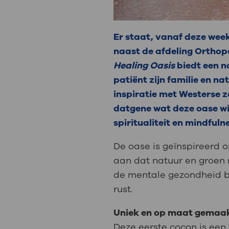
Er staat, vanaf deze week 
naast de afdeling Orthop
Healing Oasis
biedt een n
patiënt zijn familie en n
inspiratie met Westerse 
datgene wat deze oase wil
spiritualiteit en mindful
De oase is geïnspireerd 
aan dat natuur en groen 
de mentale gezondheid be
rust.
Uniek en op maat gemaa
Deze eerste cocon is een