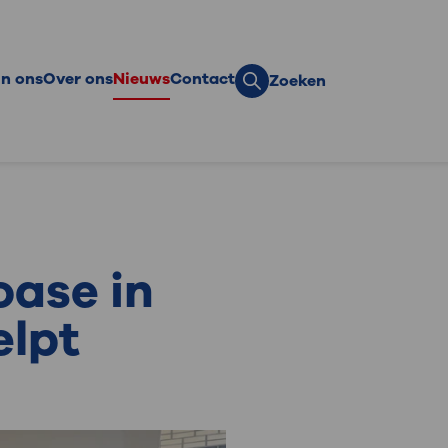
n ons
Over ons
Nieuws
Contact
Zoeken
eer eenmalig
Team
eer per maand of
Hoe wij werken
r
Onze vrienden
te gift
Veelgestelde vragen
ek?
oase in
iodieke schenking
Onze ambassadeurs
d bedrijfsvriend
elpt
aten
ormatie voor notaris
executeur