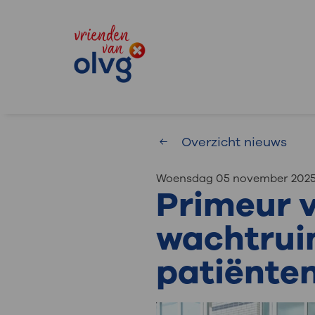
Overzicht nieuws
woensdag 05 november 202
Waar 
Primeur 
wachtruim
Zoekwoorden
patiënten