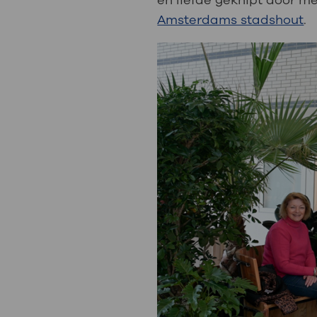
en liefde geknipt door 
Amsterdams stadshout
.