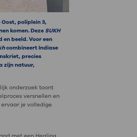
Oost, poliplein 3,
nnen komen. Deze
SUKH
d en beeld. Voor een
kh
combineert Indiase
anskriet, precies
 zijn natuur,
lijk onderzoek toont
elproces versnellen en
ervaar je volledige
rland met een Healing