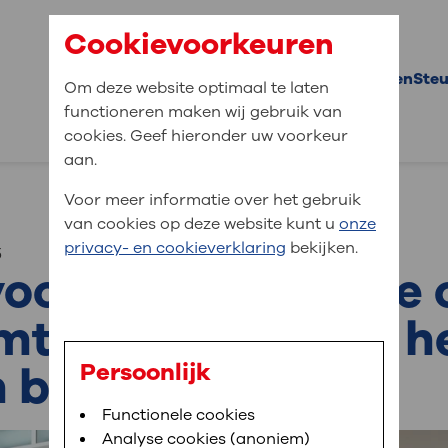
Cookievoorkeuren
Doneer direct
Projecten
Steu
Om deze website optimaal te laten
functioneren maken wij gebruik van
Don
cookies. Geef hieronder uw voorkeur
aan.
Don
jaa
Voor meer informatie over het gebruik
van cookies op deze website kunt u
onze
Gro
privacy- en cookieverklaring
bekijken.
5
bent u naar op zo
voor OLVG; Groene 
Per
Wor
te biedt rust en h
Nal
 bij herstel
Persoonlijk
Inf
Functionele cookies
en 
Analyse cookies (anoniem)