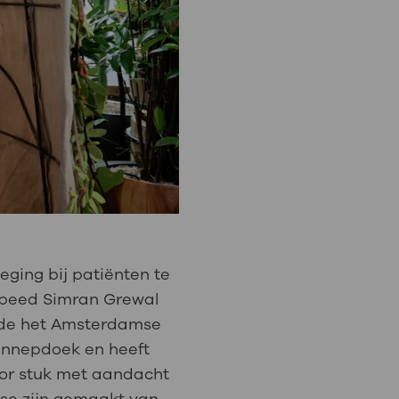
ging bij patiënten te
hopeed Simran Grewal
elde het Amsterdamse
ennepdoek en heeft
oor stuk met aandacht