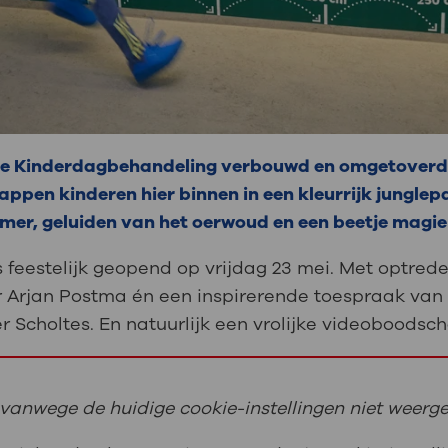
s de Kinderdagbehandeling verbouwd en omgetoverd 
appen kinderen hier binnen in een kleurrijk junglep
amer, geluiden van het oerwoud en een beetje magi
s feestelijk geopend op vrijdag 23 mei. Met optre
 Arjan Postma én een inspirerende toespraak va
 Scholtes. En natuurlijk een vrolijke videoboodsc
vanwege de huidige cookie-instellingen niet weerg