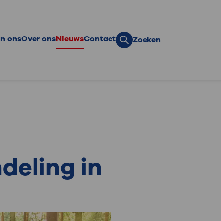
n ons
Over ons
Nieuws
Contact
Zoeken
eer eenmalig
Team
eer per maand of
Hoe wij werken
r
Onze vrienden
te gift
Veelgestelde vragen
ek?
iodieke schenking
Onze ambassadeurs
d bedrijfsvriend
deling in
aten
ormatie voor notaris
executeur