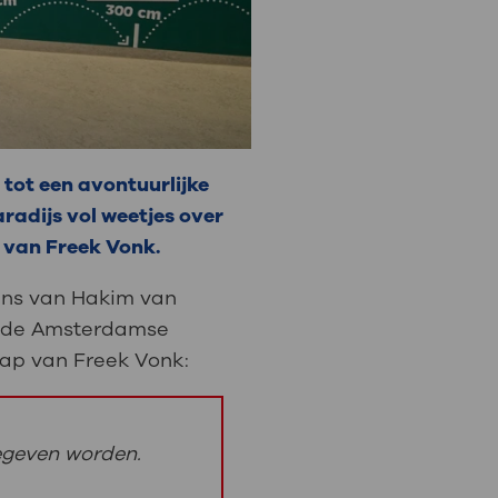
tot een avontuurlijke
aradijs vol weetjes over
e van Freek Vonk.
dens van Hakim van
n de Amsterdamse
hap van Freek Vonk:
egeven worden.