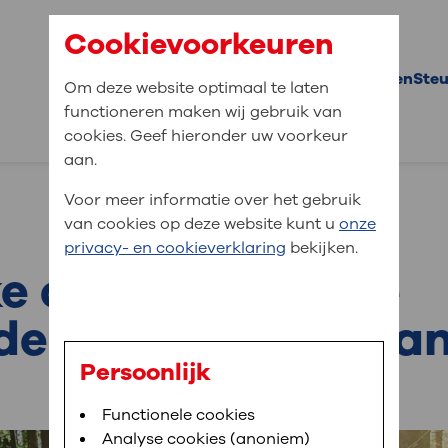
Cookievoorkeuren
Doneer direct
Projecten
Steu
Om deze website optimaal te laten
functioneren maken wij gebruik van
Don
cookies. Geef hieronder uw voorkeur
aan.
Don
jaa
Voor meer informatie over het gebruik
van cookies op deze website kunt u
onze
Gro
privacy- en cookieverklaring
bekijken.
bent u naar op zo
ke opening van de
Per
Wor
de kinderdagbehan
Nal
Persoonlijk
Inf
Functionele cookies
en 
Analyse cookies (anoniem)